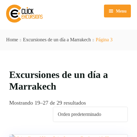
Menu
Inicio
Home
Excursiones de un día a Marrakech
Página 3
Excursiones de un día a Marrakech
Tours Marrakech
Excursiones de un día a Casablanca
Excursiones de un día a
Sahara Agafay
Excursiones de un día a Agadir
Tours Agadir
Marrakech
Sobre nosotros
Excursiones de un día a Fez
Tours Casablanca
Tours Fez
Mostrando 19–27 de 29 resultados
Tours Tánger
Tours Essaouira