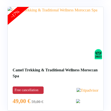
-17%
Camel Trekking & Traditional Wellness Moroccan
Spa
Free cancellation
49,00
€
59,00
€