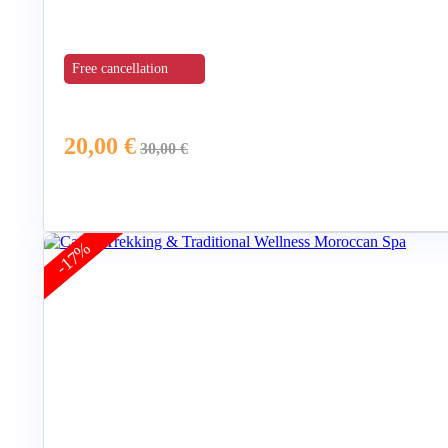
Free cancellation
20,00
€
30,00
€
-17%