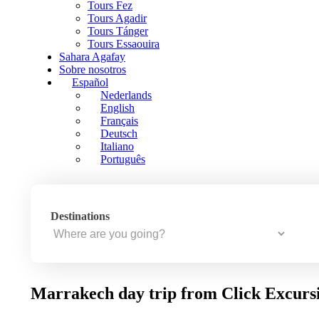
Tours Fez
Tours Agadir
Tours Tánger
Tours Essaouira
Sahara Agafay
Sobre nosotros
Español
Nederlands
English
Français
Deutsch
Italiano
Português
Destinations
Marrakech day trip from Click Excurs