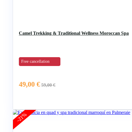
Camel Trekking & Traditional Wellness Moroccan Spa
Free cancellation
49,00
€
59,00
€
-21%