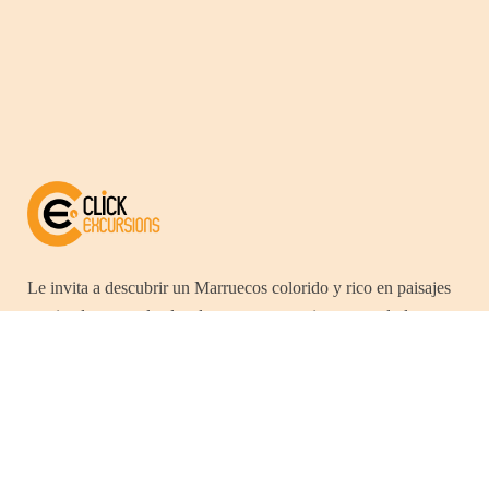
Le invita a descubrir un Marruecos colorido y rico en paisajes
cautivadores y soleados durante su estancia, evocando la
variedad cultural y artesanal del país y perpetuando así
tradiciones ancestrales. Entre majestuosas montañas del Atlas,
magníficas playas a lo largo de las costas oceánicas, atlánticas
y desérticas, este país posee tantas riquezas que atraerá a los
turistas que han hecho de este país su destino.