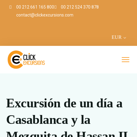
00 212 661 165 800
00 212 524 370 878
contact@clickexcursions.com
EUR
Excursión de un día a
Casablanca y la
Mezquita de Hassan II