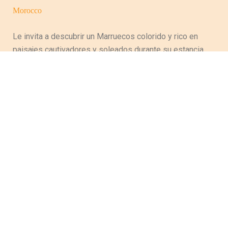
Le invita a descubrir un Marruecos colorido y rico en
paisajes cautivadores y soleados durante su estancia,
evocando la variedad cultural y artesanal del país y
perpetuando así tradiciones ancestrales. Entre
majestuosas montañas del Atlas, magníficas playas a
lo largo de las costas oceánicas, atlánticas y
desérticas, este país posee tantas riquezas que
atraerá a los turistas que han hecho de este país su
destino.
MIEMBRO DE FNAVM Y ARAVMS
Decisión N°52P/17
IATA N°54271781