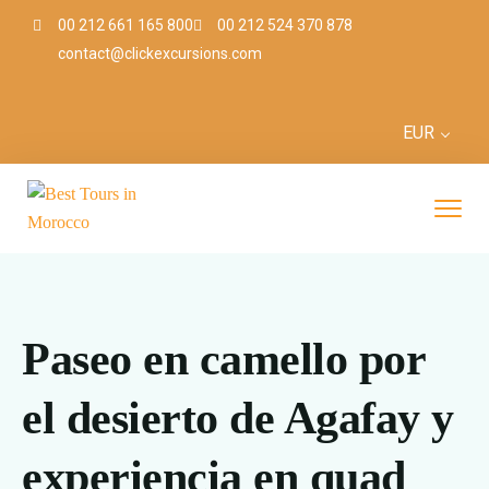
00 212 661 165 800
00 212 524 370 878
contact@clickexcursions.com
EUR
Paseo en camello por
el desierto de Agafay y
experiencia en quad