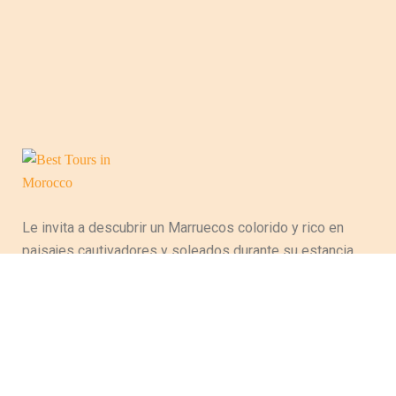
Le invita a descubrir un Marruecos colorido y rico en
paisajes cautivadores y soleados durante su estancia,
evocando la variedad cultural y artesanal del país y
perpetuando así tradiciones ancestrales. Entre
majestuosas montañas del Atlas, magníficas playas a
lo largo de las costas oceánicas, atlánticas y
desérticas, este país posee tantas riquezas que
atraerá a los turistas que han hecho de este país su