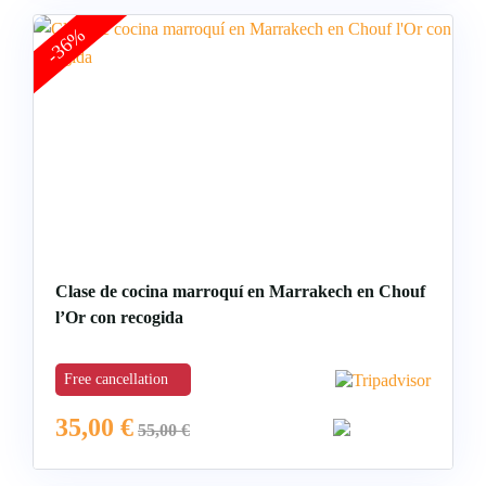
-36%
Clase de cocina marroquí en Marrakech en Chouf
l’Or con recogida
Free cancellation
35,00
€
55,00
€