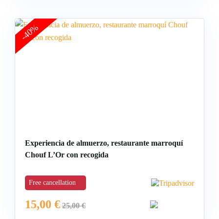
-40%
Experiencia de almuerzo, restaurante marroquí
Chouf L’Or con recogida
Free cancellation
15,00
€
25,00
€