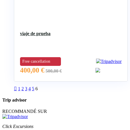
viaje de prueba
Free cancellation
400,00
€
500,00
€
1
2
3
4
5
6
Trip advisor
RECOMMANDÉ SUR
Click Excursions