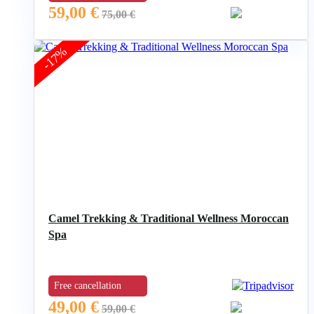
59,00
€
75,00
€
-17%
Camel Trekking & Traditional Wellness Moroccan
Spa
Free cancellation
49,00
€
59,00
€