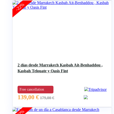
-22%
2 días desde Marrakech Kasbah Ait-Benhaddou ,
Kasbah Telouate y Oasis Fint
Free cancellation
139,00
€
179,00
€
-62%